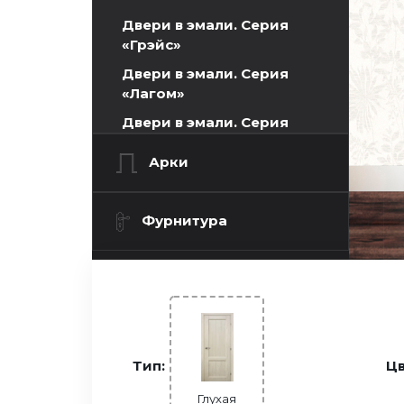
Двери в эмали. Серия
«Грэйс»
Двери в эмали. Серия
«Лагом»
Двери в эмали. Серия
«Титул»
Арки
Двери в эмали. Серия
«Шелли»
Шпонированные двери.
Фурнитура
Волжская серия
Двери INVISIBLE
Двери ПЭТ
Двери Экошпон. Серия
«Графика»
Тип:
Цв
Двери Экошпон. Серия
«Евро»
Глухая