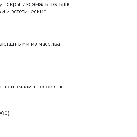
у покрытию, эмаль дольше
ки и эстетические
 закладными из массива
новой эмали + 1 слой лака.
900).