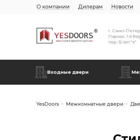
О компании
Дилерам
Новости
г. Санкт-Пете
Парнас, 1-й Ве
пер, 12 лит."з"
Входные двери
Ме
YesDoors
Межкомнатные двери
Две
Сти