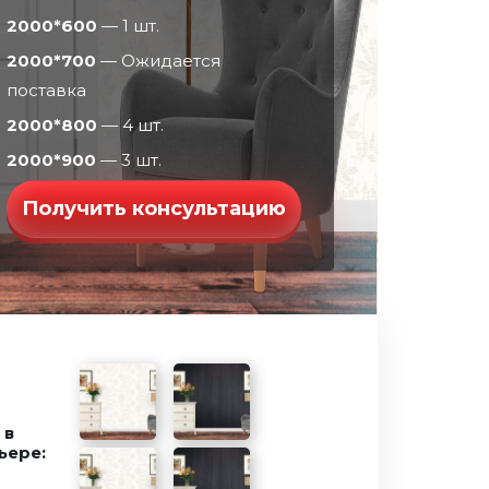
2000*600
— 1 шт.
2000*700
— Ожидается
поставка
2000*800
— 4 шт.
2000*900
— 3 шт.
Получить консультацию
 в
ьере: