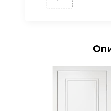
Двери Экошпон. «Парящая
филенка»
Двери Экошпон. Серия
«Сонет»
Двери Экошпон. Серия
«Ульяновск»
Опи
Двери Экошпон. Серия
«Юник»
Двери Экошпон. Серия
«Форум»
Двери с ABS кромкой
Строительные двери
Двери для бани и сауны
Раздвижные двери
«Гармошка»
РАСПРОДАЖА