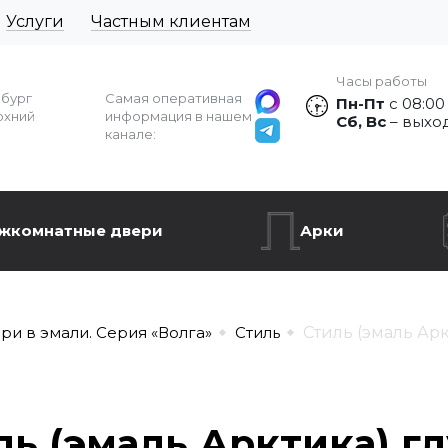
Услуги
Частным клиентам
Часы работы
рбург
Самая оперативная
Пн-Пт
с 08:00
рхний
информация в нашем
Сб, Вс
– выхо
канале:
жкомнатные двери
Арки
ри в эмали. Серия «Волга»
Стиль
Стиль (эмаль Арк
ль (эмаль Арктика) гл