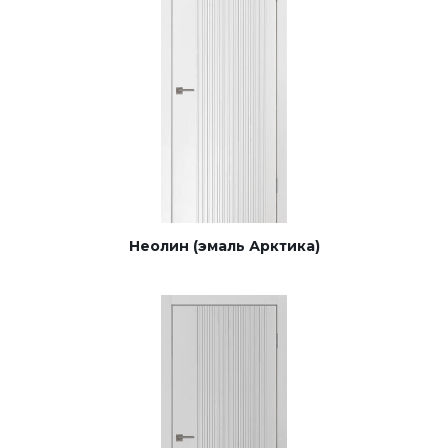
Неолин (эмаль Арктика)