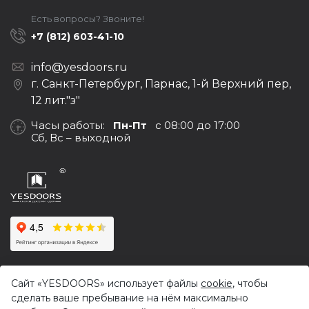
Есть вопросы? Звоните!
+7 (812) 603-41-10
info@yesdoors.ru
г. Санкт-Петербург, Парнас, 1-й Верхний пер,
12 лит."з"
Часы работы:
Пн-Пт
с 08:00 до 17:00
Сб, Вс – выходной
© 2017-2026,
Yesdoors — оптовая продажа дверей и
Сайт «YESDOORS» использует файлы
cookie
, чтобы
фурнитуры
сделать ваше пребывание на нём максимально