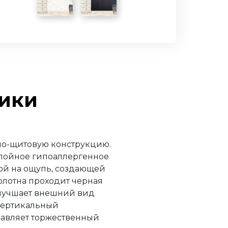
тики
о-щитовую конструкцию.
слойное гипоаллергенное
ой на ощупь, создающей
олотна проходит черная
улучшает внешний вид
 вертикальный
авляет торжественный