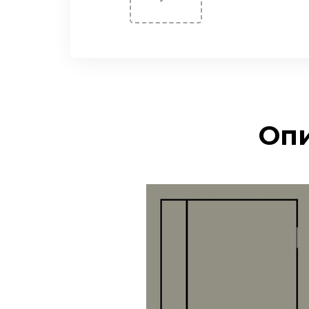
Двери Экошпон. Серия
«Евро»
Двери Экошпон. «Парящая
филенка»
Двери Экошпон. Серия
«Сонет»
Двери Экошпон. Серия
Опи
«Ульяновск»
Двери Экошпон. Серия
«Юник»
Двери Экошпон. Серия
«Форум»
Двери с ABS кромкой
Строительные двери
Двери для бани и сауны
Раздвижные двери