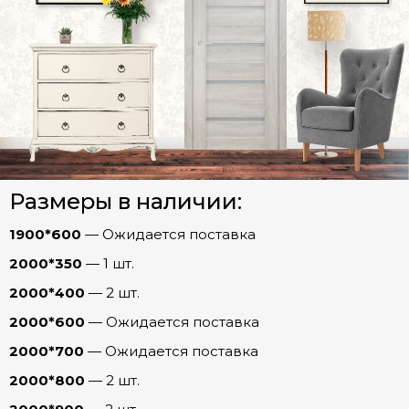
Двери Экошпон. Серия «Графика»
Двери Экошпон. Серия «Евро»
Двери Экошпон. «Парящая филенка»
Двери Экошпон. Серия «Сонет»
Двери Экошпон. Серия «Ульяновск»
Арки
Джаз
Размеры в наличии:
Кантри
Фурнитура
Самба
1900*600
— Ожидается поставка
2000*350
— 1 шт.
Танго
2000*400
— 2 шт.
Твист
2000*600
— Ожидается поставка
Двери Экошпон. Серия «Юник»
2000*700
— Ожидается поставка
Двери Экошпон. Серия «Форум»
2000*800
— 2 шт.
Двери с ABS кромкой