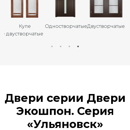
Купе
Одностворчатые
Двустворчатые
ые
двустворчатые
о
Двери серии Двери
Экошпон. Серия
«Ульяновск»