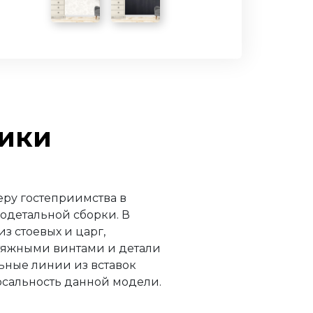
емный
тики
еру гостеприимства в
одетальной сборки. В
з стоевых и царг,
тяжными винтами и детали
ьные линии из вставок
рсальность данной модели.