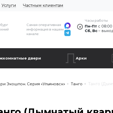
Услуги
Частным клиентам
Часы работы
рбург
Самая оперативная
Пн-Пт
с 08:00
рхний
информация в нашем
Сб, Вс
– выхо
канале:
жкомнатные двери
Арки
ри Экошпон. Серия «Ульяновск»
Танго
Танго (Дым
анго (Дымчатый квар