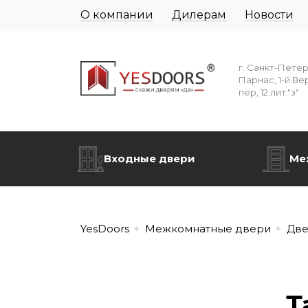
О компании
Дилерам
Новости
г. Санкт-Пете
Парнас, 1-й Ве
пер, 12 лит."з"
Входные двери
Ме
YesDoors
Межкомнатные двери
Две
Т