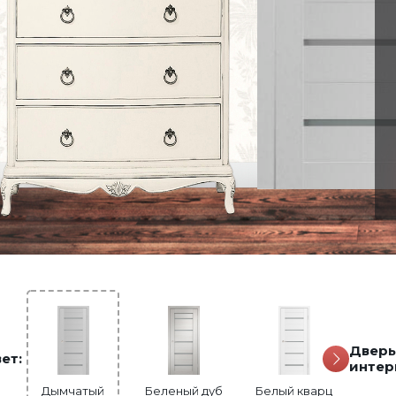
Дверь
ет:
интер
Дымчатый
Беленый дуб
Белый кварц
Б