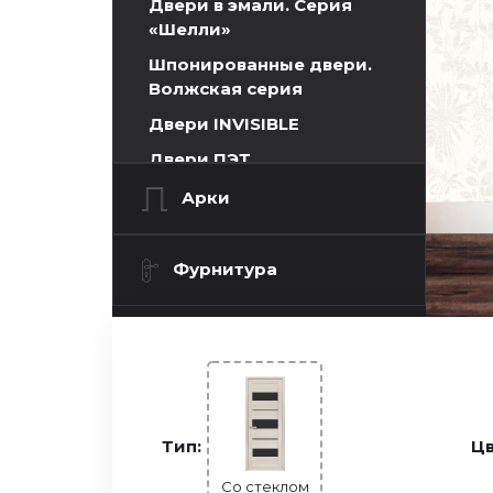
Двери в эмали. Серия
«Шелли»
Шпонированные двери.
Волжская серия
Двери INVISIBLE
Двери ПЭТ
Двери Экошпон. Серия
Арки
«Графика»
Двери Экошпон. Серия
Фурнитура
«Евро»
Двери Экошпон. «Парящая
филенка»
Двери Экошпон. Серия
«Сонет»
Двери Экошпон. Серия
Тип:
Цв
«Ульяновск»
Со стеклом