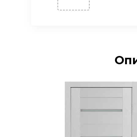
Джаз
Кантри
Самба
Танго
Твист
Опи
Двери Экошпон. Серия
«Юник»
Двери Экошпон. Серия
«Форум»
Двери с ABS кромкой
Строительные двери
Двери для бани и сауны
Раздвижные двери
«Гармошка»
РАСПРОДАЖА