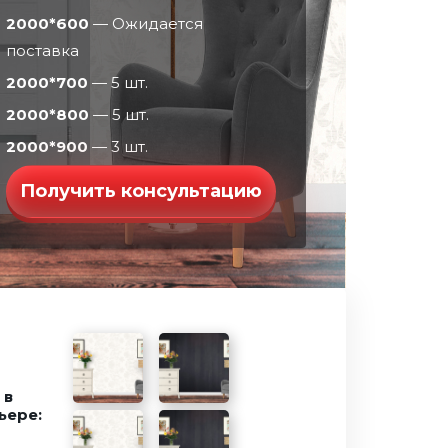
2000*600
— Ожидается
поставка
2000*700
— 5 шт.
2000*800
— 5 шт.
2000*900
— 3 шт.
Получить консультацию
 в
ьере:
етон
Бетон серый
Венге
Грей