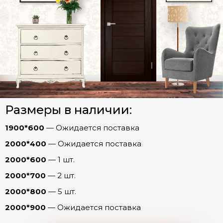
Двери Экошпон. Серия «Графика»
Двери Экошпон. Серия «Евро»
Двери Экошпон. «Парящая филенка»
Двери Экошпон. Серия «Сонет»
Двери Экошпон. Серия «Ульяновск»
Арки
Джаз
Размеры в наличии:
Кантри
Фурнитура
Самба
1900*600
— Ожидается поставка
2000*400
— Ожидается поставка
Танго
2000*600
— 1 шт.
Твист
2000*700
— 2 шт.
Двери Экошпон. Серия «Юник»
2000*800
— 5 шт.
Двери Экошпон. Серия «Форум»
2000*900
— Ожидается поставка
Двери с ABS кромкой