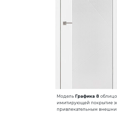
Модель
Графика 8
облицо
имитирующей покрытие эм
привлекательным внешним