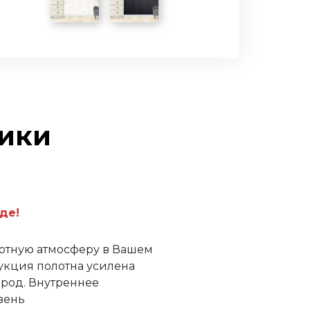
тики
де!
уютную атмосферу в Вашем
укция полотна усилена
род. Внутреннее
вень