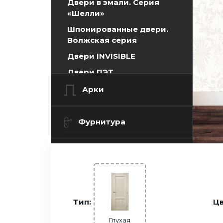
Двери в эмали. Серия
«Шелли»
Шпонированные двери.
Волжская серия
Двери INVISIBLE
Двери ПЭТ
Двери Экошпон. Серия
Арки
«Графика»
Графика 1
Фурнитура
Графика 5
Графика 8
Графика 11
Графика 12
Тип:
Цв
Двери Экошпон. Серия
«Евро»
Глухая