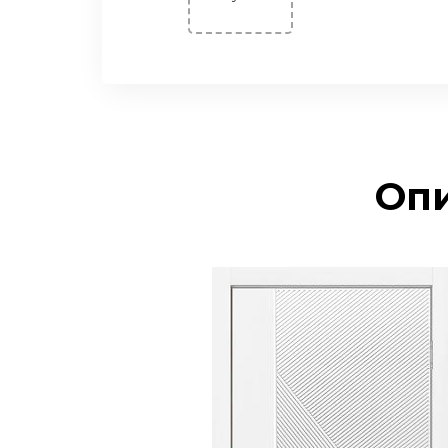
Двери Экошпон. «Парящая
филенка»
Двери Экошпон. Серия
«Сонет»
Двери Экошпон. Серия
«Ульяновск»
Опи
Двери Экошпон. Серия
«Юник»
Двери Экошпон. Серия
«Форум»
Двери с ABS кромкой
Строительные двери
Двери для бани и сауны
Раздвижные двери
«Гармошка»
РАСПРОДАЖА