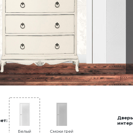
Дверь
ет:
интер
Белый
Смоки грей