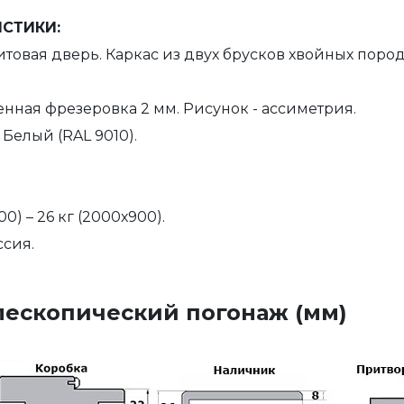
ИСТИКИ:
товая дверь. Каркас из двух брусков хвойных поро
нная фрезеровка 2 мм. Рисунок - ассиметрия.
Белый (RAL 9010).
00) – 26 кг (2000х900).
сия.
лескопический погонаж
(мм)