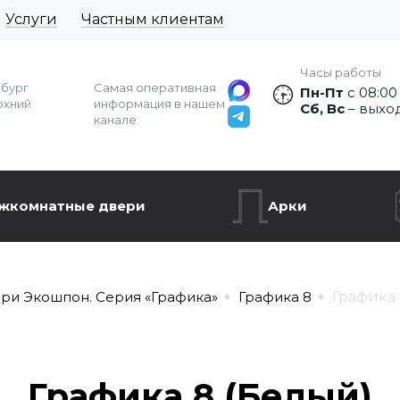
Услуги
Частным клиентам
Часы работы
рбург
Самая оперативная
Пн-Пт
с 08:00
рхний
информация в нашем
Сб, Вс
– выхо
канале:
жкомнатные двери
Арки
ри Экошпон. Серия «Графика»
Графика 8
Графика 
Графика 8 (Белый)