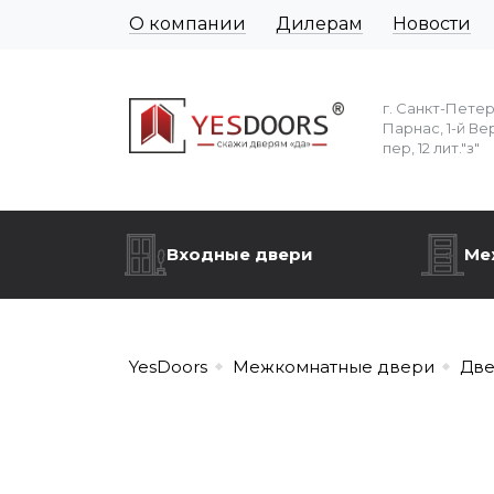
О компании
Дилерам
Новости
г. Санкт-Пете
Парнас, 1-й Ве
пер, 12 лит."з"
Входные двери
Ме
YesDoors
Межкомнатные двери
Две