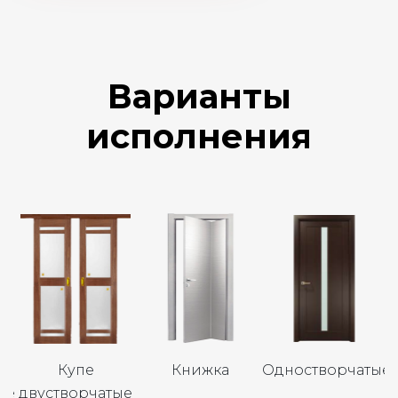
Варианты
исполнения
Купе
Книжка
Одностворчатые
ые
двустворчатые