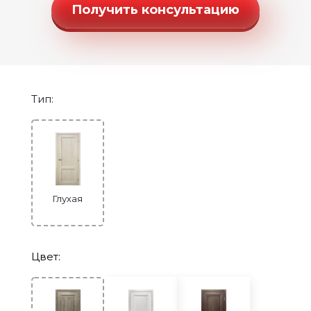
Двери Экошпон. Серия «Ульяновск»
Получить консультацию
Двери Экошпон. Серия «Юник»
Двери Экошпон. Серия «Форум»
Двери с ABS кромкой
Строительные двери
Тип:
Двери для бани и сауны
Раздвижные двери «Гармошка»
РАСПРОДАЖА
Глухая
Цвет: