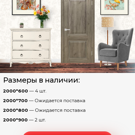
Двери INVISIBLE
Двери ПЭТ
Двери Экошпон. Серия «Графика»
Двери Экошпон. Серия «Евро»
Евро 4
Евро 11
Арки
Евро 19
Евро 20
Размеры в наличии:
Фурнитура
Евро 26
2000*600
— 4 шт.
Евро 29
2000*700
— Ожидается поставка
Евро 45
2000*800
— Ожидается поставка
Двери Экошпон. «Парящая филенка»
2000*900
— 2 шт.
Двери Экошпон. Серия «Сонет»