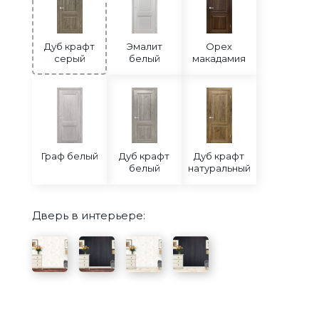
Дуб крафт
Эмалит
Орех
серый
белый
макадамия
Граф белый
Дуб крафт
Дуб крафт
белый
натуральный
Дверь в интерьере: