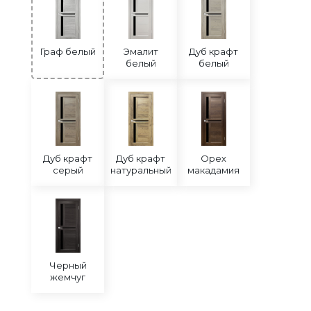
Граф белый
Эмалит
Дуб крафт
белый
белый
Дуб крафт
Дуб крафт
Орех
серый
натуральный
макадамия
Черный
жемчуг