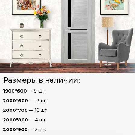
Двери INVISIBLE
Двери ПЭТ
Двери Экошпон. Серия «Графика»
Двери Экошпон. Серия «Евро»
Евро 4
Евро 11
Арки
Евро 19
Евро 20
Размеры в наличии:
Фурнитура
Евро 26
1900*600
— 8 шт.
Евро 29
2000*600
— 13 шт.
Евро 45
2000*700
— 12 шт.
Двери Экошпон. «Парящая филенка»
2000*800
— 4 шт.
Двери Экошпон. Серия «Сонет»
2000*900
— 2 шт.