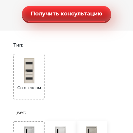
Двери Экошпон. Серия «Ульяновск»
Двери Экошпон. Серия «Юник»
Получить консультацию
Двери Экошпон. Серия «Форум»
Двери с ABS кромкой
Строительные двери
Тип:
Двери для бани и сауны
Раздвижные двери «Гармошка»
РАСПРОДАЖА
Со стеклом
Цвет: