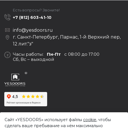
Есть вопросы? Звоните!
+7 (812) 603-41-10
info@yesdoors.ru
г. Санкт-Петербург, Парнас, 1-й Верхний пер,
12 лит."з"
Часы работы:
Пн-Пт
с 08:00 до 17:00
Сб, Вс – выходной
© 2017-2026,
Yesdoors — оптовая продажа дверей и
Сайт «YESDOORS» использует файлы
cookie
, чтобы
фурнитуры
сделать ваше пребывание на нём максимально