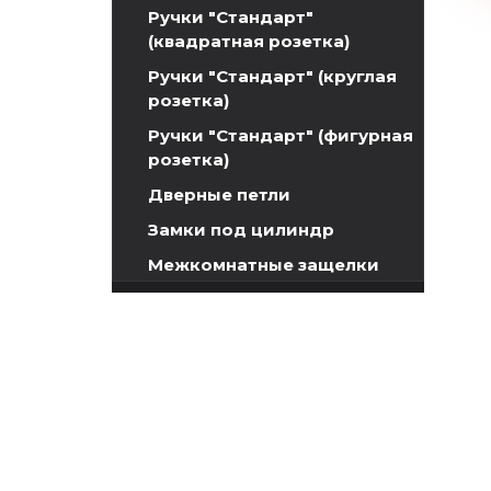
Ручки "Стандарт"
(квадратная розетка)
Ручки "Стандарт" (круглая
розетка)
Ручки "Стандарт" (фигурная
розетка)
Дверные петли
Замки под цилиндр
Межкомнатные защелки
Сантехнические замки и
защелки
Сантехнические завертки
Цилиндры
Цилиндр 3 ключа (кл/кл)
Цилиндр 3 ключа (кл/