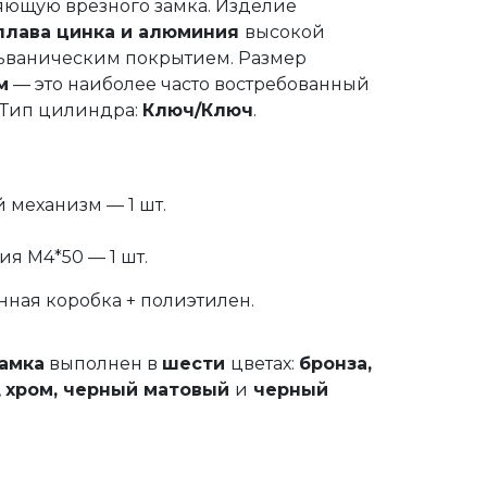
яющую врезного замка. Изделие
плава цинка и алюминия
высокой
льваническим покрытием. Размер
м
— это наиболее часто востребованный
 Тип цилиндра:
Ключ/Ключ
.
механизм — 1 шт.
я М4*50 — 1 шт.
онная коробка + полиэтилен.
амка
выполнен в
шести
цветах:
бронза,
,
хром, черный матовый
и
черный