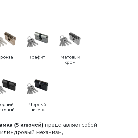
Бронза
Графит
Матовый
хром
ерный
Черный
атовый
никель
амка (5 ключей)
представляет собой
цилиндровый механизм,