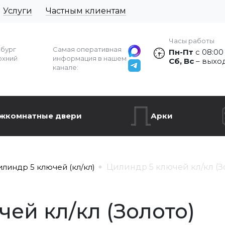
Услуги
Частным клиентам
Часы работы
рбург
Самая оперативная
Пн-Пт
с 08:00
рхний
информация в нашем
Сб, Вс
– выхо
канале:
жкомнатные двери
Арки
илиндр 5 ключей (кл/кл)
Цилиндр 5 ключей кл/кл (З
ей кл/кл (Золото)