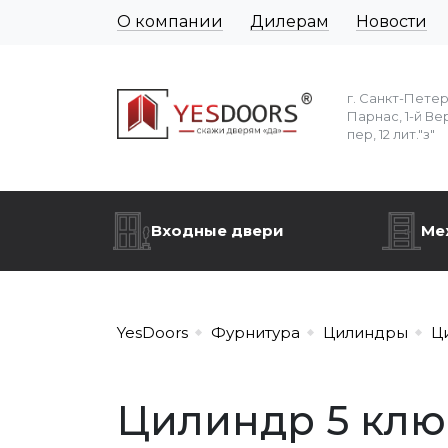
О компании
Дилерам
Новости
г. Санкт-Пете
Парнас, 1-й Ве
пер, 12 лит."з"
Входные двери
Ме
YesDoors
Фурнитура
Цилиндры
Ц
Цилиндр 5 ключ