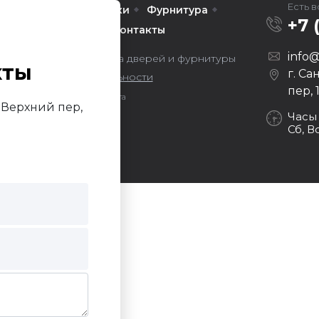
Есть 
Межкомнатные
Арки
Фурнитура
+7 
омпании
Услуги
Контакты
info@
ors — оптовая продажа дверей и фурнитуры
кты
г. Са
литика конфиденциальности
пер, 
Продвижение сайта
й Верхний пер,
Darvin Studio
Часы
Сб, В