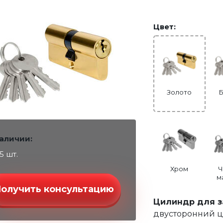
Цвет:
Золото
наличии:
45 шт.
Хром
Ч
м
Получить консультацию
Цилиндр для з
двусторонний 