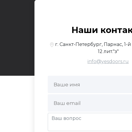
Входные
О к
© 2017-2026,
Yesdo
Наши конта
По
г. Санкт-Петербург, Парнас, 1-
12 лит."з"
info@yesdoors.ru