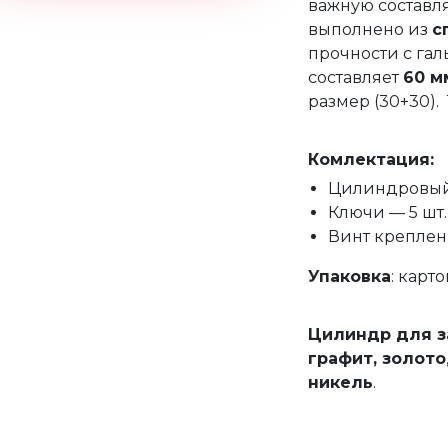
важную составл
выполнено из
с
прочности с га
составляет
60 м
размер (30+30).
Комлектация:
Цилиндровый 
Ключи — 5 шт.
Винт креплени
Упаковка
: карт
Цилиндр для з
графит, золото
никель
.