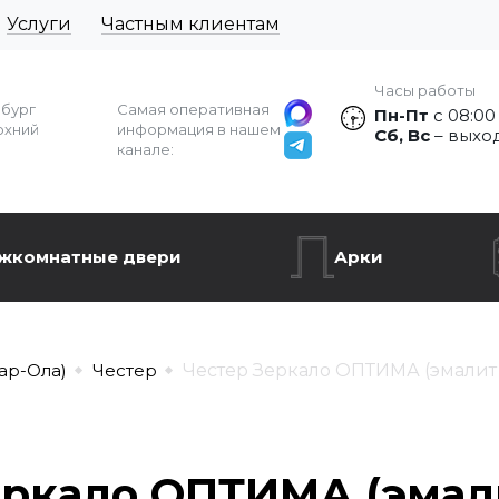
Услуги
Частным клиентам
Часы работы
рбург
Самая оперативная
Пн-Пт
с 08:00
рхний
информация в нашем
Сб, Вс
– выхо
канале:
жкомнатные двери
Арки
ар-Ола)
Честер
Честер Зеркало ОПТИМА (эмалит
еркало ОПТИМА (эмал