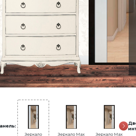
Дв
анель:
ин
Вена
Зеркало
Геометрия
Зеркало Мах
Мадрид
Зеркало Мах
Прага