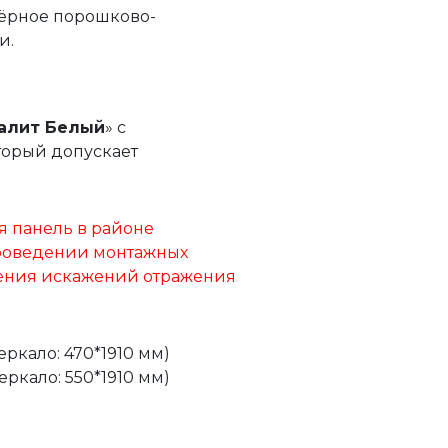
 Чёрное порошково-
и.
алит Белый
» с
торый допускает
я панель в районе
проведении монтажных
ления искажений отражения
еркало: 470*1910 мм)
еркало: 550*1910 мм)