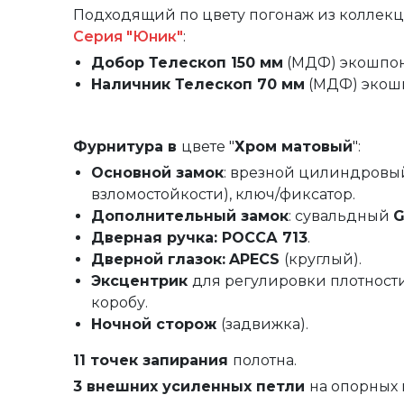
Подходящий по цвету погонаж из коллек
Серия "Юник"
:
Добор Телескоп 150 мм
(МДФ)
экошпо
Наличник Телескоп 70 мм
(МДФ)
экош
Фурнитура в
цвете "
Хром матовый
":
Основной замок
: врезной цилиндров
взломостойкости), ключ/фиксатор.
Дополнительный замок
: сувальдный
G
Дверная ручка: РОССА 713
.
Дверной глазок:
APECS
(круглый).
Эксцентрик
для регулировки плотност
коробу.
Ночной сторож
(задвижка).
11 точек запирания
полотна.
3 внешних усиленных петли
на опорных