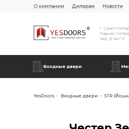
О компании
Дилерам
Новости
г. Санкт-Пете
Парнас, 1-й Ве
пер, 12 лит."з"
Входные двери
Ме
YesDoors
Входные двери
STR (Йошк
Честер З