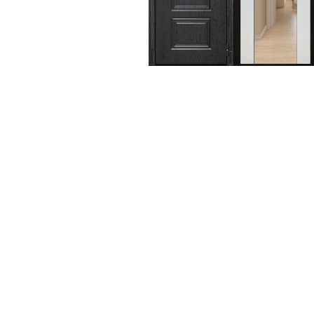
дуб)
Честер Танго
(Капучино)
Честер Танго (Ривьера
айс)
Честер (эмалит Белый)
Честер (эмалит
Серый)
Честер Шелли (эмалит
Белый)
Честер Шелли (эмалит
Серый)
Честер Юник Микс
(эмалит Белый)