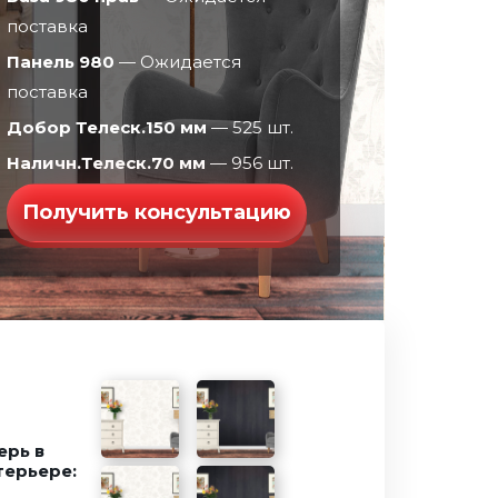
поставка
Панель 980
— Ожидается
поставка
Добор Телеск.150 мм
— 525 шт.
Наличн.Телеск.70 мм
— 956 шт.
Получить консультацию
Ферзь
ерь в
терьере:
Зеркало
Рельеф
Бостон эмаль
Графика
Шторм
Евро 29/