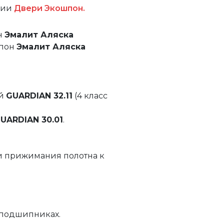
ции
Двери Экошпон.
н
Эмалит Аляска
пон
Эмалит Аляска
ый
GUARDIAN 32.11
(4 класс
UARDIAN 30.01
.
и прижимания полотна к
 подшипниках.