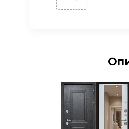
Честер Евро 29/Рейне
(Эмалит белый)
Честер Мадрид
(Беленый дуб)
Честер Рельеф
(эмалит Белый)
Честер Роял (Дуб
Опи
пацифика)
Честер Соло (Бетон
лофт)
Честер Соло
(Капучино)
Честер Стиль (эмаль
Арктика)
Честер Танго (Беленый