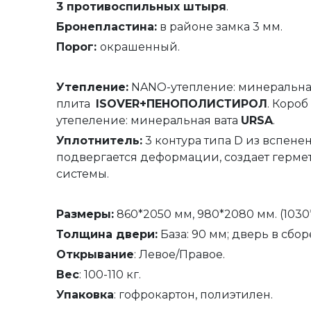
3 противоспильных штыря
.
Бронепластина:
в районе замка 3 мм.
Порог:
окрашенный.
Утепление
:
NANO-утепление: минеральн
плита
ISOVER+ПЕНОПОЛИСТИРОЛ
. Короб
утепеление: минеральная вата
URSA
.
Уплотнитель
:
3 контура типа D из вспене
подвергается деформации, создает герм
системы.
Размеры:
860*2050 мм, 980*2080 мм. (1030*
Толщина
двери
:
База: 90 мм; дверь в сборе
Открывание
: Левое/Правое.
Вес
: 100-110 кг.
Упаковка
: гофрокартон, полиэтилен.