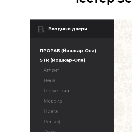
Входные двери
ПРОРАБ (Йошкар-Ола)
STR (Йошкар-Ола)
Атлант
Вена
Геометрия
Мадрид
Прага
Рельеф
Ферзь