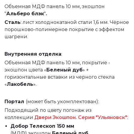
Объемная МДФ панель 10 мм, экошпон
"
Альберо блэк
"
.
Сталь
: лист холоднокатаной стали 1,6 мм. Чёрное
порошково-полимерное покрытие с эффектом
шагрени.
Внутренняя
отделка
:
Объемная МДФ панель 10 мм, покрытие -
экошпон цвета «
Беленый дуб
» +
горизонтальные вставки из черного стекла
«
Лакобель
».
Портал
(может быть укомплектован):
Подходящий по цвету погонаж из
коллекции
Двери Экошпон. Серия "Ульяновск"
:
Добор Телескоп 150 мм
(МДФ)
экошпон
Беленый дуб