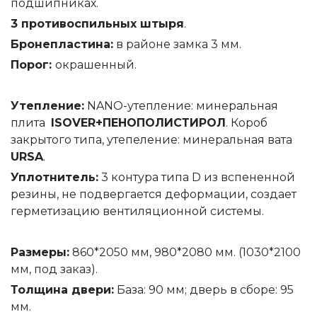
подшипниках.
3 противоспильных штыря
.
Бронепластина:
в районе замка 3 мм.
Порог:
окрашенный.
Утепление
:
NANO-утепление: минеральная
плита
ISOVER+ПЕНОПОЛИСТИРОЛ
. Короб
закрытого типа, утепеление: минеральная вата
URSA
.
Уплотнитель
:
3 контура типа D из вспененной
резины, не подвергается деформации, создает
герметизацию вентиляционной системы.
Размеры:
860*2050 мм, 980*2080 мм. (1030*2100
мм, под заказ).
Толщина
двери
:
База: 90 мм; дверь в сборе: 95
мм.