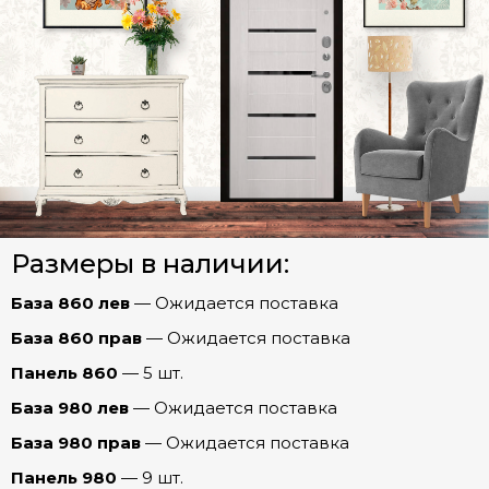
Честер
Честер Зеркало МАХ (эмалит Белый)
СТАЛЬНЫЕ ДВЕРИ (Распродажа)
Честер Зеркало МАХ (эмалит Серый)
Межкомнатные двери
Честер Зеркало ОПТИМА (эмалит Белый)
Честер Зеркало ПРЕСТИЖ (Капучино)
Арки
Честер Бостон (эмаль Арктика)
Размеры в наличии:
Фурнитура
Честер Графика (эмалит Белый)
База 860 лев
— Ожидается поставка
Честер Евро 29/Рейне (Эмалит белый)
База 860 прав
— Ожидается поставка
Честер Мадрид (Беленый дуб)
Панель 860
— 5 шт.
Честер Рельеф (эмалит Белый)
База 980 лев
— Ожидается поставка
Шторм
Честер Роял (Дуб пацифика)
База 980 прав
— Ожидается поставка
Честер Соло (Бетон лофт)
Панель 980
— 9 шт.