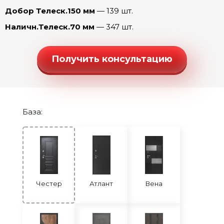
Честер Соло (Капучино)
Добор Телеск.150 мм
— 139 шт.
Честер Стиль (эмаль Арктика)
Наличн.Телеск.70 мм
— 347 шт.
Честер Танго (Беленый дуб)
Честер Танго (Капучино)
Получить консультацию
Честер Танго (Ривьера айс)
Честер (эмалит Белый)
Честер (эмалит Серый)
База:
Честер Шелли (эмалит Белый)
Честер Шелли (эмалит Серый)
Честер Юник Микс (эмалит Белый)
Честер
Атлант
Вена