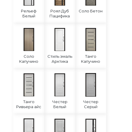
Рельеф
Роял Дуб
Соло Бетон
Белый
Пацифика
Соло
Стиль эмаль
Танго
Капучино
Арктика
Капучино
Танго
Честер
Честер
Ривьера айс
Белый
Серый