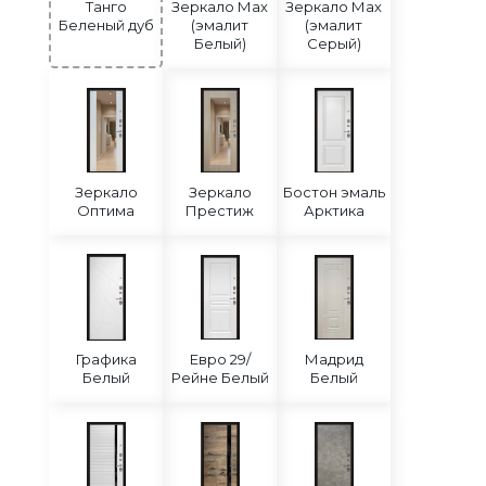
Танго
Зеркало Мах
Зеркало Мах
Беленый дуб
(эмалит
(эмалит
Белый)
Серый)
Зеркало
Зеркало
Бостон эмаль
Оптима
Престиж
Арктика
Графика
Евро 29/
Мадрид
Белый
Рейне Белый
Белый