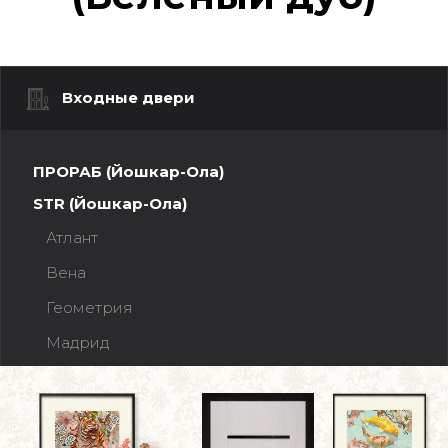
Входные двери
ПРОРАБ (Йошкар-Ола)
STR (Йошкар-Ола)
Атлант
Вена
Геометрия
Мадрид
Прага
Рельеф
Ферзь