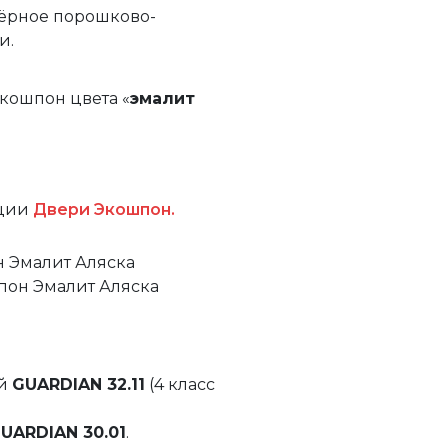
 Чёрное порошково-
и.
кошпон цвета «
эмалит
ции
Двери Экошпон.
 Эмалит Аляска
пон Эмалит Аляска
ый
GUARDIAN 32.11
(4 класс
UARDIAN 30.01
.