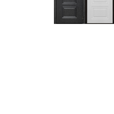
дуб)
Честер Танго
(Капучино)
Честер Танго (Ривьера
айс)
Честер (эмалит Белый)
Честер (эмалит
Серый)
Честер Шелли (эмалит
Белый)
Честер Шелли (эмалит
Серый)
Честер Юник Микс
(эмалит Белый)