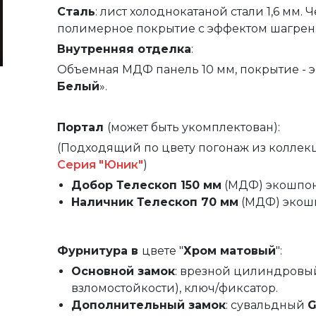
Сталь
: лист холоднокатаной стали 1,6 мм.
полимерное покрытие с эффектом шагрен
Внутренняя
отделка
:
Объемная МДФ панель 10 мм, покрытие - э
Белый
».
Портал
(может быть укомплектован):
(
Подходящий по цвету погонаж из коллек
Серия "Юник"
)
Добор Телескоп 150 мм
(МДФ)
экошпон
Наличник Телескоп 70 мм
(МДФ)
экош
Фурнитура в
цвете "
Хром матовый
":
Основной замок
: врезной цилиндров
взломостойкости), ключ/фиксатор.
Дополнительный замок
: сувальдный
G