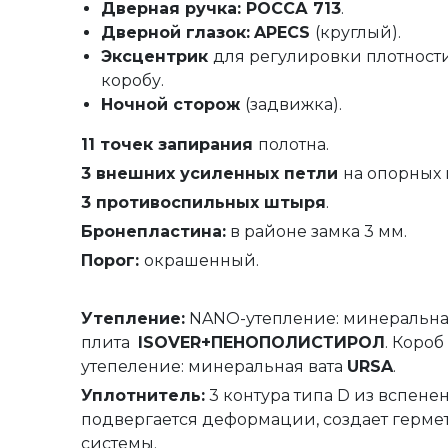
Дверная ручка: РОССА 713
.
Дверной глазок:
APECS
(круглый).
Эксцентрик
для регулировки плотност
коробу.
Ночной сторож
(задвижка).
11 точек запирания
полотна.
3 внешних усиленных петли
на опорных
3 противоспильных штыря
.
Бронепластина:
в районе замка 3 мм.
Порог:
окрашенный.
Утепление
:
NANO-утепление: минеральн
плита
ISOVER+ПЕНОПОЛИСТИРОЛ
. Короб
утепеление: минеральная вата
URSA
.
Уплотнитель
:
3 контура типа D из вспене
подвергается деформации, создает герм
системы.