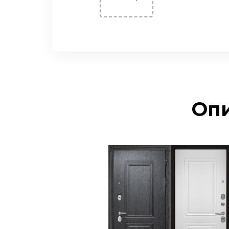
Честер Евро 29/Рейне
(Эмалит белый)
Честер Мадрид
(Беленый дуб)
Честер Рельеф
(эмалит Белый)
Честер Роял (Дуб
Опи
пацифика)
Честер Соло (Бетон
лофт)
Честер Соло
(Капучино)
Честер Стиль (эмаль
Арктика)
Честер Танго (Беленый