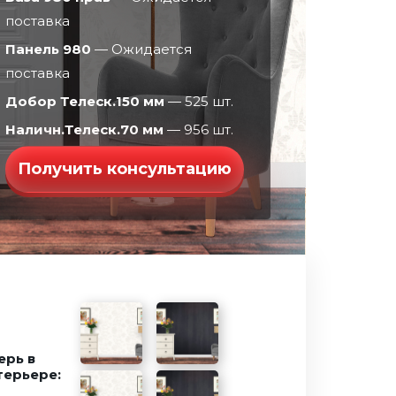
поставка
Панель 980
— Ожидается
поставка
Добор Телеск.150 мм
— 525 шт.
Наличн.Телеск.70 мм
— 956 шт.
Получить консультацию
Ферзь
ерь в
терьере:
Зеркало
Рельеф
Зеркало
Бостон эмаль
Шторм
Графика