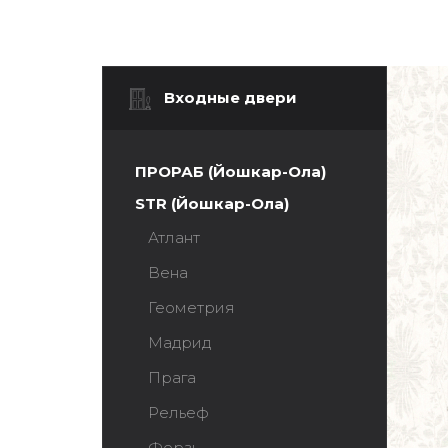
Входные двери
ПРОРАБ (Йошкар-Ола)
STR (Йошкар-Ола)
Атлант
Вена
Геометрия
Мадрид
Прага
Рельеф
Ферзь