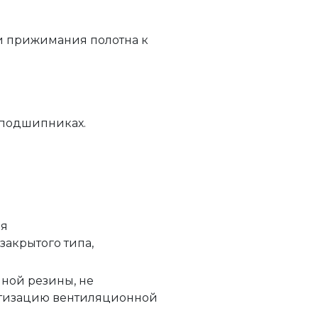
и прижимания полотна к
 подшипниках.
ая
 закрытого типа,
нной резины, не
етизацию вентиляционной