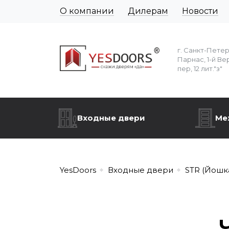
О компании
Дилерам
Новости
г. Санкт-Пете
Парнас, 1-й Ве
пер, 12 лит."з"
Входные двери
Ме
YesDoors
Входные двери
STR (Йошк