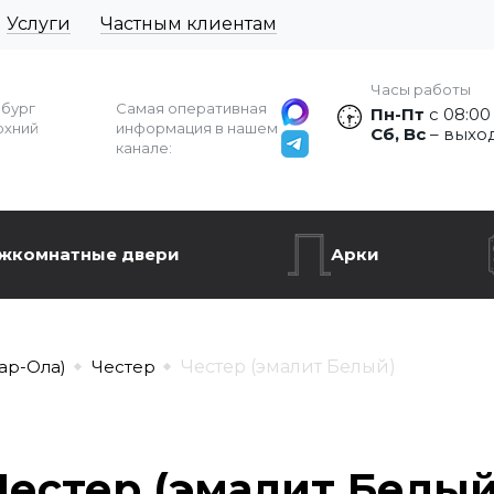
Услуги
Частным клиентам
Часы работы
рбург
Самая оперативная
Пн-Пт
с 08:00
рхний
информация в нашем
Сб, Вс
– выхо
канале:
жкомнатные двери
Арки
ар-Ола)
Честер
Честер (эмалит Белый)
Честер (эмалит Белый