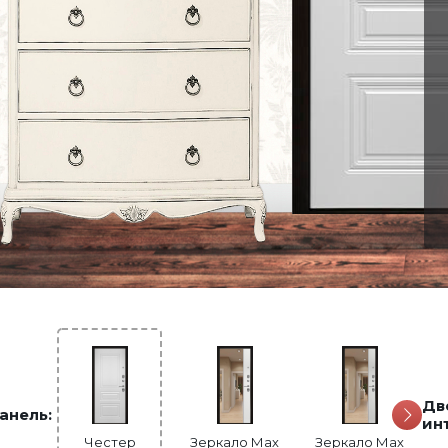
Дв
анель:
ин
Вена
Честер
Геометрия
Зеркало Мах
Мадрид
Зеркало Мах
Прага